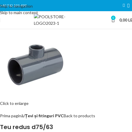
+40 742 191 499
Skip to navigation
Skip to main content
0
0,00
LE
Click to enlarge
Prima pagină
Țevi și fitinguri PVC
Back to products
Teu redus d75/63