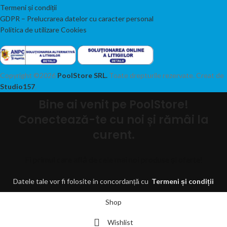
Termeni și condiții
GDPR – Prelucrarea datelor cu caracter personal
Politica de utilizare Cookies
Copyright ©2026
PoolStore SRL.
Toate drepturile rezervate. Creat de
Studio157
.
Bine ai venit pe PoolStore!
Conectează-te cu noi și rămâi la
curent.
Fi primul care află de cele mai noi produse și oferte!
Datele tale vor fi folosite in concordanță cu
Termeni și condiții
Shop
Wishlist