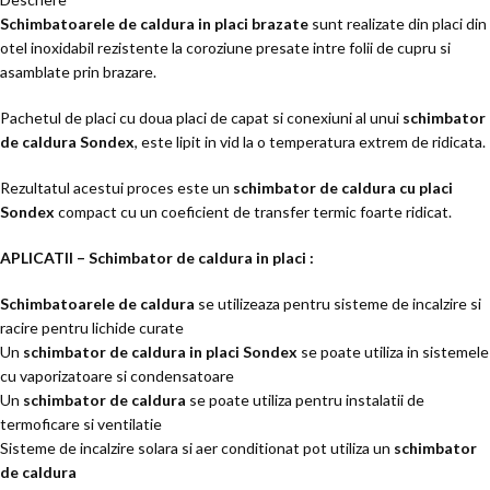
Schimbatoarele de caldura in placi brazate
sunt realizate din placi din
otel inoxidabil rezistente la coroziune presate intre folii de cupru si
asamblate prin brazare.
Pachetul de placi cu doua placi de capat si conexiuni al unui
schimbator
de caldura Sondex
, este lipit in vid la o temperatura extrem de ridicata.
Rezultatul acestui proces este un
schimbator de caldura cu placi
Sondex
compact cu un coeficient de transfer termic foarte ridicat.
APLICATII – Schimbator de caldura in placi :
Schimbatoarele de caldura
se utilizeaza pentru sisteme de incalzire si
racire pentru lichide curate
Un
schimbator de caldura in placi Sondex
se poate utiliza in sistemele
cu vaporizatoare si condensatoare
Un
schimbator de caldura
se poate utiliza pentru instalatii de
termoficare si ventilatie
Sisteme de incalzire solara si aer conditionat pot utiliza un
schimbator
de caldura