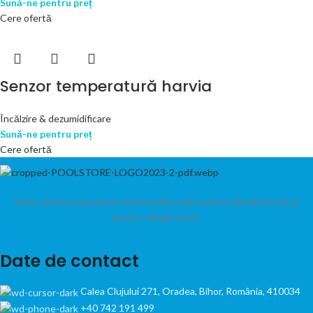
Sună-ne pentru preț
Cere ofertă
Senzor temperatură harvia
Încălzire & dezumidificare
Sună-ne pentru preț
Cere ofertă
Vrem să fim un partener de încredere atât pentru clienții noi cât și
pentru clienții vechi!
Date de contact
Calea Clujului 271, Oradea, Bihor, România, 410034
+40 742 191 499