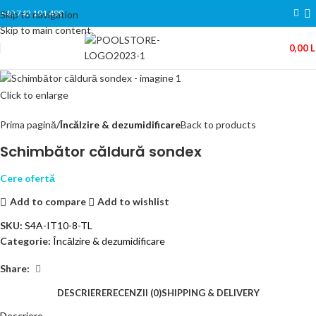
+40 742 191 499
Skip to navigation
Skip to main content
0,00
L
Click to enlarge
Prima pagină
Încălzire & dezumidificare
Back to products
Schimbător căldură sondex
Cere ofertă
Add to compare
Add to wishlist
SKU:
S4A-IT10-8-TL
Categorie:
Încălzire & dezumidificare
Share:
DESCRIERE
RECENZII (0)
SHIPPING & DELIVERY
Descriere